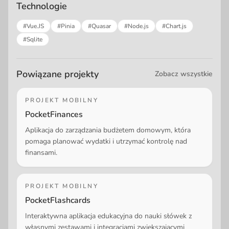
Technologie
#Vue.JS
#Pinia
#Quasar
#Node.js
#Chart.js
#Sqlite
Powiązane projekty
Zobacz wszystkie
PROJEKT MOBILNY
PocketFinances
Aplikacja do zarządzania budżetem domowym, która
pomaga planować wydatki i utrzymać kontrolę nad
finansami.
PROJEKT MOBILNY
PocketFlashcards
Interaktywna aplikacja edukacyjna do nauki słówek z
własnymi zestawami i integracjami zwiększającymi