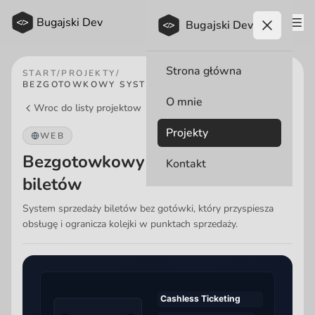
Przejdź do treści
Bugajski Dev
Bugajski Dev
Ope
Strona główna
START
/
PROJEKTY
/
BEZGOTOWKOWY SYSTEM SPRZEDAŻY BILETÓW
O mnie
Wroc do listy projektow
Projekty
WEB
Bezgotowkowy system sprzedaży
Kontakt
biletów
System sprzedaży biletów bez gotówki, który przyspiesza
obsługę i ogranicza kolejki w punktach sprzedaży.